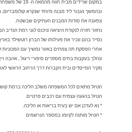
במקום שרידים מבית חווה מהמאה ה- 19 של משפחת חורי
ובהמשך נעבור ליד מבנה מיוחד שנקרא קולומבריום, 
ונפענח את סודות המבנים העתיקים שבשטח.
נחזור חזרה לנקודת היציאה
וניכנס לגני רמת הנדיב ה
נסייר בהם ונכיר את פעילותו של הברון רוטשילד בארץ
אחרי הפסקת תה צמחים באזור נמשיך עם המכוניות לר
ונהלך בעקבות בתים מספרים סיפורי ריגול , אהבה ויין.
מקיר המייסדים ובית הקברות דרך הרחוב הראשי לאחו
הטיול מתאים לכל המשפחה משלב הליכה ברמת קושי ר
הטיול בהגעה עצמית עם רכבים פרטיים.
* נא לעדכן אם יש בעית בריאות או הליכה.
* הטיול מותנה לקיומו במספר הנרשמים