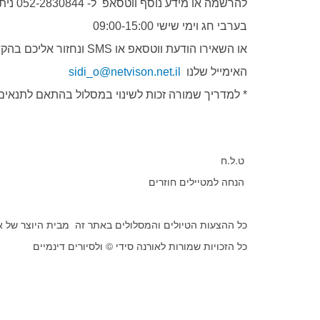
להרשמה או מידע נוסף ווטסאפ ל- 052-2830844 ניתן להתקשר קולית בשעות 09:00-19:00 בימי חול
בערבי חג וימי שישי 09:00-15:00
או השאירו הודעת ווטסאפ או SMS ונחזור אליכם בהקדם
האימייל שלנו
sidi_o@netvison.net.il
* למדריך שמורה זכות לשינוי במסלול בהתאם לתנאים
ט.ל.ח
הנחה למטיילים חוזרים
כל ההצעות הטיולים והמסלולים באתר זה מבית היוצר של אור
כל הזכויות שמורות לאורנה סידי © ולסיורים דינמיים