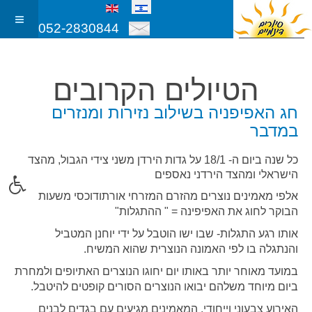
052-2830844
הטיולים הקרובים
חג האפיפניה בשילוב נזירות ומנזרים
במדבר
כל שנה ביום ה- 18/1 על גדות הירדן משני צידי הגבול, מהצד
הישראלי ומהצד הירדני נאספים
אלפי מאמינים נוצרים מהזרם המזרחי אורתודוכסי משעות
הבוקר לחוג את האפיפינה = " ההתגלות"
אותו רגע התגלות- שבו ישו הוטבל על ידי יוחנן המטביל
והנתגלה בו לפי האמונה הנוצרית שהוא המשיח.
במועד מאוחר יותר באותו יום יחוגו הנוצרים האתיופים ולמחרת
ביום מיוחד משלהם יבואו הנוצרים הסורים קופטים להיטבל.
האירוע צבעוני וייחודי, המאמינים מגיעים עם בגדים לבנים